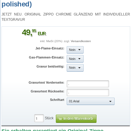
polished)
JETZT NEU. ORIGINAL ZIPPO CHROME GLÄNZEND MIT INDIVIDUELLER
TEXTGRAVUR
49
,
95
EUR
inkl. MwSt (20%)
zzgl.
Versandkosten
Jet-Flame-Einsatz:
Nein
Gas-Flammen-Einsatz:
Nein
Gravur beidseitig:
Nein
Gravurtext Vorderseite:
Gravurtext Rückseite:
Schriftart
01 Arial
Stück
In den Warenkorb
zippo_initialschrift_p.jpg