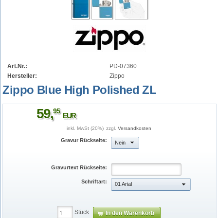
Art.Nr.:
PD-07360
Hersteller:
Zippo
Zippo Blue High Polished ZL
59
,
95
EUR
inkl. MwSt (20%)
zzgl.
Versandkosten
Gravur Rückseite:
Nein
Gravurtext Rückseite:
Schriftart:
01 Arial
Stück
In den Warenkorb