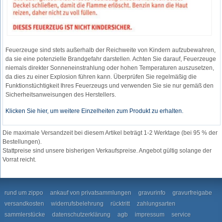
Feuerzeuge sind stets außerhalb der Reichweite von Kindern aufzubewahren,
da sie eine potenzielle Brandgefahr darstellen. Achten Sie darauf, Feuerzeuge
niemals direkter Sonneneinstrahlung oder hohen Temperaturen auszusetzen,
da dies zu einer Explosion führen kann. Überprüfen Sie regelmäßig die
Funktionstüchtigkeit Ihres Feuerzeugs und verwenden Sie sie nur gemäß den
Sicherheitsanweisungen des Herstellers.
Klicken Sie hier, um weitere Einzelheiten zum Produkt zu erhalten.
Die maximale Versandzeit bei diesem Artikel beträgt 1-2 Werktage (bei 95 % der
Bestellungen).
Stattpreise sind unsere bisherigen Verkaufspreise. Angebot gültig solange der
Vorrat reicht.
rund um zippo
ankauf von privatsammlungen
gravurinfo
gravurfreigabe
versandkosten
widerrufsbelehrung
rücktritt
zahlungsarten
sammlerstücke
datenschutzerklärung
agb
impressum
service