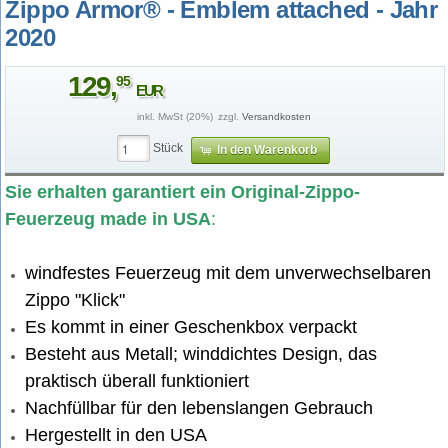
Zippo Armor® - Emblem attached - Jahr
2020
129
,
95
EUR
inkl. MwSt (20%)
zzgl.
Versandkosten
Stück
In den Warenkorb
2005395-2.jpg
Sie erhalten garantiert ein Original-Zippo-
Feuerzeug made in USA
:
windfestes Feuerzeug mit dem unverwechselbaren
Zippo "Klick"
Es kommt in einer Geschenkbox verpackt
Besteht aus Metall; winddichtes Design, das
praktisch überall funktioniert
Nachfüllbar für den lebenslangen Gebrauch
Hergestellt in den USA