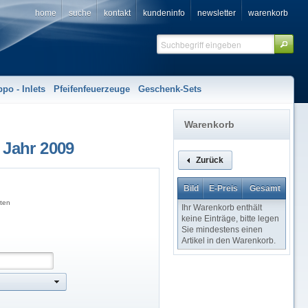
home
suche
kontakt
kundeninfo
newsletter
warenkorb
ppo - Inlets
Pfeifenfeuerzeuge
Geschenk-Sets
Warenkorb
 Jahr 2009
Zurück
Bild
E-Preis
Gesamt
ten
Ihr Warenkorb enthält
keine Einträge, bitte legen
Sie mindestens einen
Artikel in den Warenkorb.