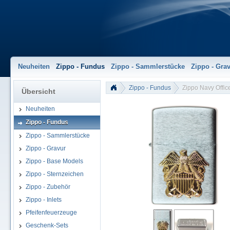
Neuheiten
Zippo - Fundus
Zippo - Sammlerstücke
Zippo - Gra
Zippo - Fundus
Zippo Navy Offic
Übersicht
Neuheiten
Zippo - Fundus
Zippo - Sammlerstücke
Zippo - Gravur
Zippo - Base Models
Zippo - Sternzeichen
Zippo - Zubehör
Zippo - Inlets
Pfeifenfeuerzeuge
zippo_navy_officer_gold_01.jpg
Geschenk-Sets