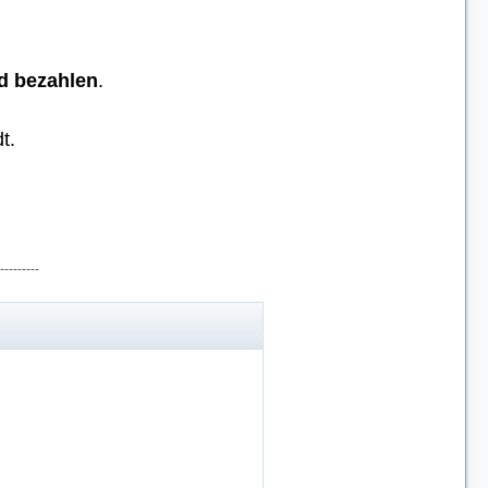
d bezahlen
.
t.
---------