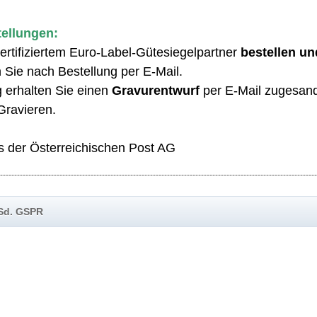
tellungen:
 zertifiziertem Euro-Label-Gütesiegelpartner
bestellen un
ie nach Bestellung per E-Mail
.
 erhalten Sie einen
Gravurentwurf
per E-Mail zugesand
ravieren.
s der Österreichischen Post AG
----------------------------------------------------------------------------------------------------------------
iSd. GSPR