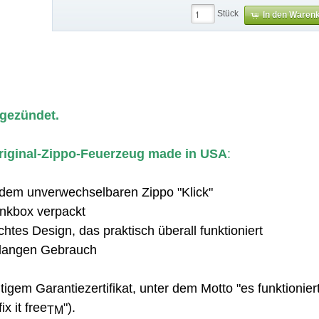
Stück
In den Waren
 gezündet.
 Original-Zippo-Feuerzeug made in USA
:
 dem unverwechselbaren Zippo "Klick"
nkbox verpackt
htes Design, das praktisch überall funktioniert
nslangen Gebrauch
tigem Garantiezertifikat, unter dem Motto "es funktioniert
ix it free
").
TM