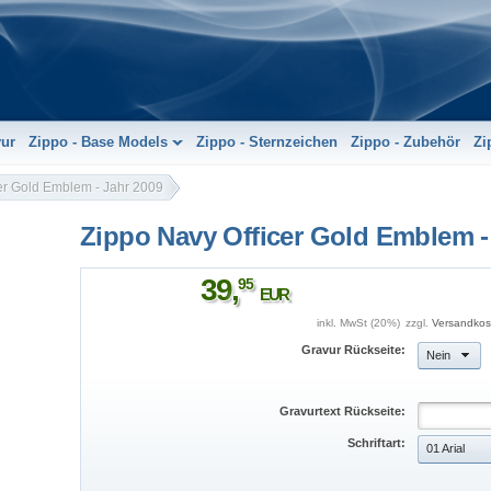
vur
Zippo - Base Models
Zippo - Sternzeichen
Zippo - Zubehör
Zi
er Gold Emblem - Jahr 2009
Zippo Navy Officer Gold Emblem -
39
,
95
EUR
inkl. MwSt (20%)
zzgl.
Versandkos
Gravur Rückseite:
Nein
Gravurtext Rückseite:
Schriftart:
01 Arial