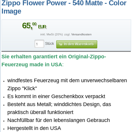
Zippo Flower Power - 540 Matte - Color
Image
65
,
00
EUR
inkl. MwSt (20%)
zzgl.
Versandkosten
Stück
In den Warenkorb
259644.jpg
Sie erhalten garantiert ein Original-Zippo-
Feuerzeug made in USA
:
windfestes Feuerzeug mit dem unverwechselbaren
Zippo "Klick"
Es kommt in einer Geschenkbox verpackt
Besteht aus Metall; winddichtes Design, das
praktisch überall funktioniert
Nachfüllbar für den lebenslangen Gebrauch
Hergestellt in den USA