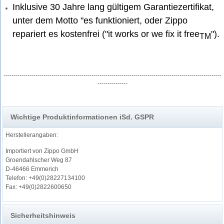
Inklusive 30 Jahre lang gültigem Garantiezertifikat,
unter dem Motto "es funktioniert, oder Zippo
repariert es kostenfrei ("it works or we fix it free
").
TM
-------------------------------------------------------------------------------------------------------------
---------------
60.007.172/H259644
Wichtige Produktinformationen iSd. GSPR
Herstellerangaben:
Importiert von Zippo GmbH
Groendahlscher Weg 87
D-46466 Emmerich
Telefon: +49(0)28227134100
Fax: +49(0)2822600650
Sicherheitshinweis