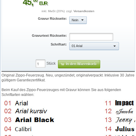
45
,
00
EUR
inkl. MwSt (20%)
zzgl.
Versandkosten
Gravur Rückseite:
Nein
Gravurtext Rückseite:
Schriftart:
01 Arial
Stück
In den Warenkorb
Original Zippo-Feuerzeug. Neu, ungezündet, originalverpackt. Inklusive 30 Jahre
img_1238b.jpg
gültigem Garantiezertifikat.
Beim Kauf des Zippo-Feuerzeuges mit Gravur können Sie aus folgenden
Schriftarten wählen: