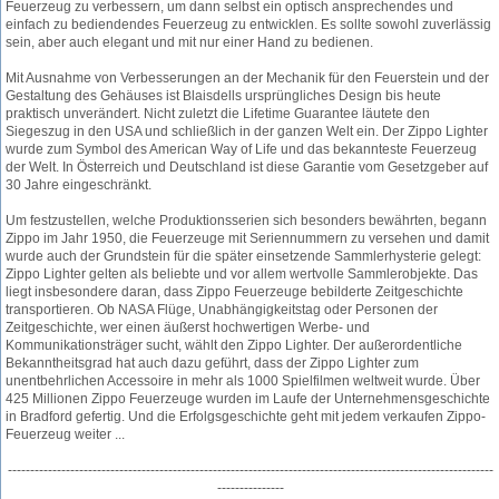
Feuerzeug zu verbessern, um dann selbst ein optisch ansprechendes und
einfach zu bediendendes Feuerzeug zu entwicklen. Es sollte sowohl zuverlässig
sein, aber auch elegant und mit nur einer Hand zu bedienen.
Mit Ausnahme von Verbesserungen an der Mechanik für den Feuerstein und der
Gestaltung des Gehäuses ist Blaisdells ursprüngliches Design bis heute
praktisch unverändert. Nicht zuletzt die Lifetime Guarantee läutete den
Siegeszug in den USA und schließlich in der ganzen Welt ein. Der Zippo Lighter
wurde zum Symbol des American Way of Life und das bekannteste Feuerzeug
der Welt. In Österreich und Deutschland ist diese Garantie vom Gesetzgeber auf
30 Jahre eingeschränkt.
Um festzustellen, welche Produktionsserien sich besonders bewährten, begann
Zippo im Jahr 1950, die Feuerzeuge mit Seriennummern zu versehen und damit
wurde auch der Grundstein für die später einsetzende Sammlerhysterie gelegt:
Zippo Lighter gelten als beliebte und vor allem wertvolle Sammlerobjekte. Das
liegt insbesondere daran, dass Zippo Feuerzeuge bebilderte Zeitgeschichte
transportieren. Ob NASA Flüge, Unabhängigkeitstag oder Personen der
Zeitgeschichte, wer einen äußerst hochwertigen Werbe- und
Kommunikationsträger sucht, wählt den Zippo Lighter. Der außerordentliche
Bekanntheitsgrad hat auch dazu geführt, dass der Zippo Lighter zum
unentbehrlichen Accessoire in mehr als 1000 Spielfilmen weltweit wurde. Über
425 Millionen Zippo Feuerzeuge wurden im Laufe der Unternehmensgeschichte
in Bradford gefertig. Und die Erfolgsgeschichte geht mit jedem verkaufen Zippo-
Feuerzeug weiter ...
-------------------------------------------------------------------------------------------------------------
---------------