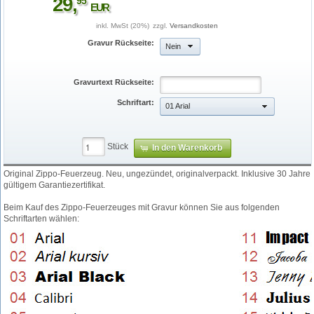
29
,
95
EUR
inkl. MwSt (20%)
zzgl.
Versandkosten
Gravur Rückseite:
Nein
Gravurtext Rückseite:
Schriftart:
01 Arial
Stück
In den Warenkorb
Original Zippo-Feuerzeug. Neu, ungezündet, originalverpackt. Inklusive 30 Jahre
img_1231b.jpg
gültigem Garantiezertifikat.
Beim Kauf des Zippo-Feuerzeuges mit Gravur können Sie aus folgenden
Schriftarten wählen: