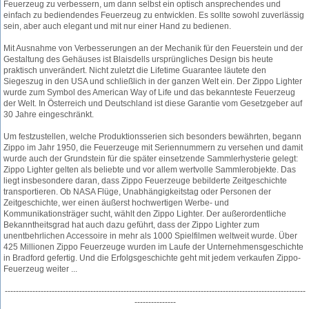
Feuerzeug zu verbessern, um dann selbst ein optisch ansprechendes und
einfach zu bediendendes Feuerzeug zu entwicklen. Es sollte sowohl zuverlässig
sein, aber auch elegant und mit nur einer Hand zu bedienen.
Mit Ausnahme von Verbesserungen an der Mechanik für den Feuerstein und der
Gestaltung des Gehäuses ist Blaisdells ursprüngliches Design bis heute
praktisch unverändert. Nicht zuletzt die Lifetime Guarantee läutete den
Siegeszug in den USA und schließlich in der ganzen Welt ein. Der Zippo Lighter
wurde zum Symbol des American Way of Life und das bekannteste Feuerzeug
der Welt. In Österreich und Deutschland ist diese Garantie vom Gesetzgeber auf
30 Jahre eingeschränkt.
Um festzustellen, welche Produktionsserien sich besonders bewährten, begann
Zippo im Jahr 1950, die Feuerzeuge mit Seriennummern zu versehen und damit
wurde auch der Grundstein für die später einsetzende Sammlerhysterie gelegt:
Zippo Lighter gelten als beliebte und vor allem wertvolle Sammlerobjekte. Das
liegt insbesondere daran, dass Zippo Feuerzeuge bebilderte Zeitgeschichte
transportieren. Ob NASA Flüge, Unabhängigkeitstag oder Personen der
Zeitgeschichte, wer einen äußerst hochwertigen Werbe- und
Kommunikationsträger sucht, wählt den Zippo Lighter. Der außerordentliche
Bekanntheitsgrad hat auch dazu geführt, dass der Zippo Lighter zum
unentbehrlichen Accessoire in mehr als 1000 Spielfilmen weltweit wurde. Über
425 Millionen Zippo Feuerzeuge wurden im Laufe der Unternehmensgeschichte
in Bradford gefertig. Und die Erfolgsgeschichte geht mit jedem verkaufen Zippo-
Feuerzeug weiter ...
-------------------------------------------------------------------------------------------------------------
---------------